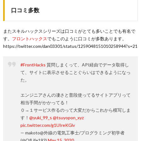
口コミ多数
またスキルハックスシリーズは口コミがとても多いことでも有名で
す。
フロントハックス
でもこのように口コミが多数あります。
https://twitter.com/dan03301/status/1259048151010258944?s=21
#FrontHacks
質問しまくって、API経由でデータ取得し
て、サイトに表示させることぐらいはできるようになっ
た。
エンジニアさんの凄さと普段使ってるサイトアプリって
相当手間がかかってる！
０→１サービス作るのって大変だからこれから模写しま
す！
@yuki_99_s
@tsuyopon_xyz
pic.twitter.com/g1UIreKGlv
— makoto@外線の電気工事士/プログラミング初学者
(@OfLife192)
May 15, 2020