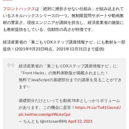
フロントハックス
は「絶対に挫折させない仕組み」が組み込まれて
いるスキルハックスシリーズの一つ。無制限質問サポートや動画教
材の豊富さ、現役エンジニアが講師を担当し、経済産業省の施策に
も教材提供をしている、信頼性の高さが特徴です。
経済産業省の「巣ごもりDXステップ講座情報ナビ」にも教材を一部
提供！(2021年9月23日時点、2021年12月31日まで提供)
経済産業省の「巣ごもりDXステップ講座情報ナビ」に
『Front Hacks』の無料体験版が掲載されました！
無料でJavaScriptの基礎部分までの講座を見ることができ
ます✨
基礎部分だけといっても動画78本としっかりボリューム
があります。この機会に是非！
https://t.co/Tu41GxcruU
pic.twitter.com/qptWuteQul
— ちんとも (@ottosan884)
April 22, 2021