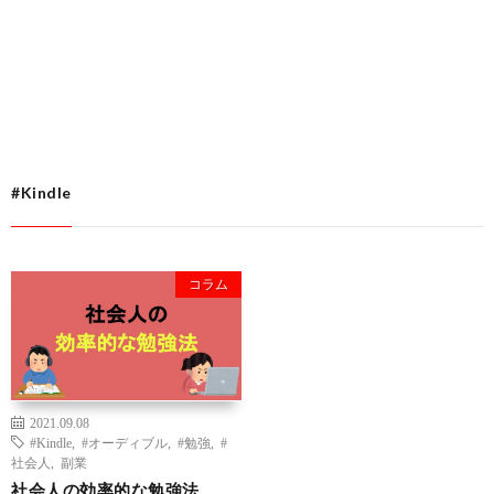
#Kindle
コラム
2021.09.08
#Kindle
,
#オーディブル
,
#勉強
,
#
社会人
,
副業
社会人の効率的な勉強法